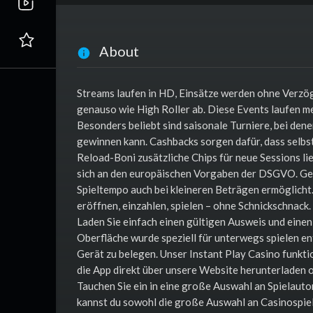
About
Streams laufen in HD, Einsätze werden ohne Verzö
genauso wie High Roller ab. Diese Events laufen me
Besonders beliebt sind saisonale Turniere, bei den
gewinnen kann. Cashbacks sorgen dafür, dass selbst
Reload-Boni zusätzliche Chips für neue Sessions li
sich an den europäischen Vorgaben der DSGVO. Geb
Spieltempo auch bei kleineren Beträgen ermöglicht. 
eröffnen, einzahlen, spielen – ohne Schnickschnack.
Laden Sie einfach einen gültigen Ausweis und einen
Oberfläche wurde speziell für unterwegs spielen ent
Gerät zu belegen. Unser Instant Play Casino funkt
die App direkt über unsere Website herunterladen 
Tauchen Sie ein in eine große Auswahl an Spielauto
kannst du sowohl die große Auswahl an Casinospiel