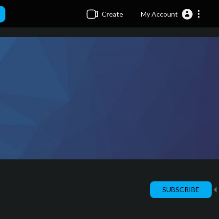
Create
My Account
SUBSCRIBE