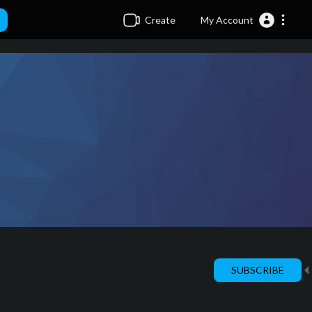
Create
My Account
SUBSCRIBE