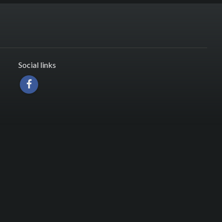
Social links