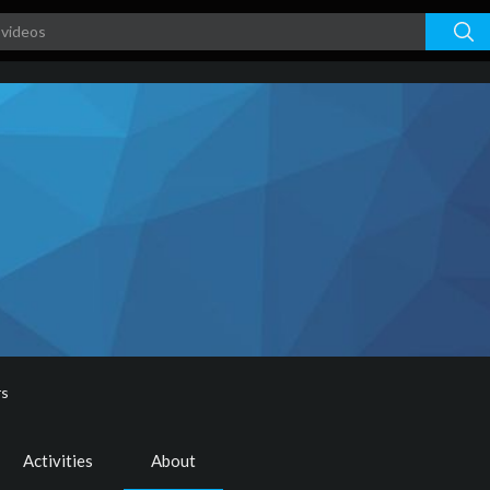
rs
Activities
About