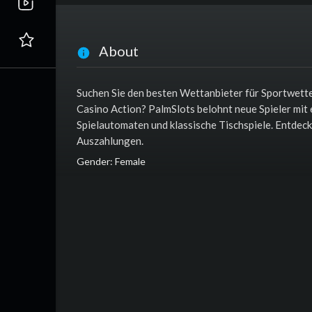
About
Suchen Sie den besten Wettanbieter für Sportwette
Casino Action? PalmSlots belohnt neue Spieler mit
Spielautomaten und klassische Tischspiele. Entdecke
Auszahlungen.
Gender: Female