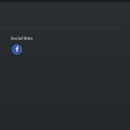
Social links