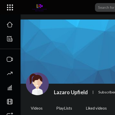
Lazaro Upfield
|
Subscribe
Videos
PlayLists
Liked videos