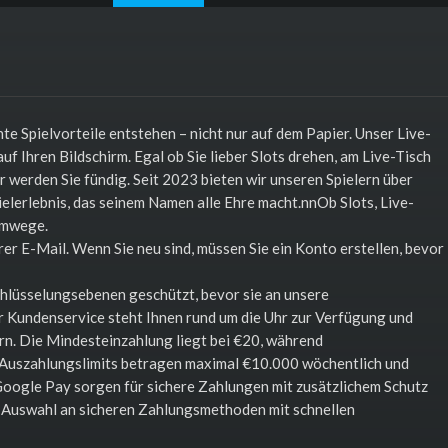
 Spielvorteile entstehen – nicht nur auf dem Papier. Unser Live-
f Ihren Bildschirm. Egal ob Sie lieber Slots drehen, am Live-Tisch
r werden Sie fündig. Seit 2023 bieten wir unseren Spielern über
ielerlebnis, das seinem Namen alle Ehre macht.nnOb Slots, Live-
 Umwege.
rer E-Mail. Wenn Sie neu sind, müssen Sie ein Konto erstellen, bevor
hlüsselungsebenen geschützt, bevor sie an unsere
r Kundenservice steht Ihnen rund um die Uhr zur Verfügung und
ern. Die Mindesteinzahlung liegt bei €20, während
 Auszahlungslimits betragen maximal €10.000 wöchentlich und
Google Pay sorgen für sichere Zahlungen mit zusätzlichem Schutz
e Auswahl an sicheren Zahlungsmethoden mit schnellen