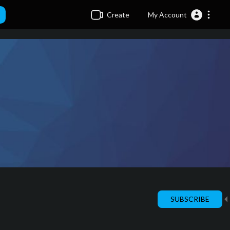
Create
My Account
SUBSCRIBE