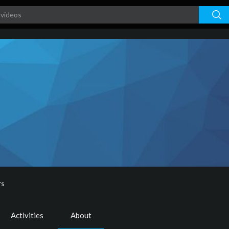
rs
Activities
About