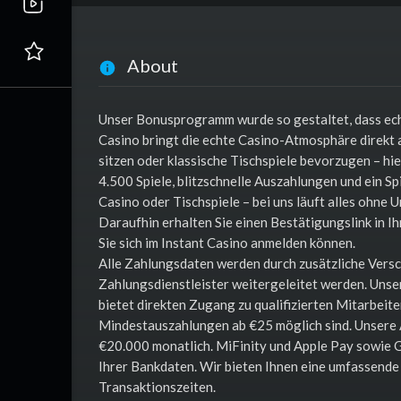
About
Unser Bonusprogramm wurde so gestaltet, dass echte
Casino bringt die echte Casino-Atmosphäre direkt au
sitzen oder klassische Tischspiele bevorzugen – hie
4.500 Spiele, blitzschnelle Auszahlungen und ein Sp
Casino oder Tischspiele – bei uns läuft alles ohne
Daraufhin erhalten Sie einen Bestätigungslink in Ih
Sie sich im Instant Casino anmelden können.
Alle Zahlungsdaten werden durch zusätzliche Versc
Zahlungsdienstleister weitergeleitet werden. Unse
bietet direkten Zugang zu qualifizierten Mitarbeit
Mindestauszahlungen ab €25 möglich sind. Unsere
€20.000 monatlich. MiFinity und Apple Pay sowie 
Ihrer Bankdaten. Wir bieten Ihnen eine umfassend
Transaktionszeiten.